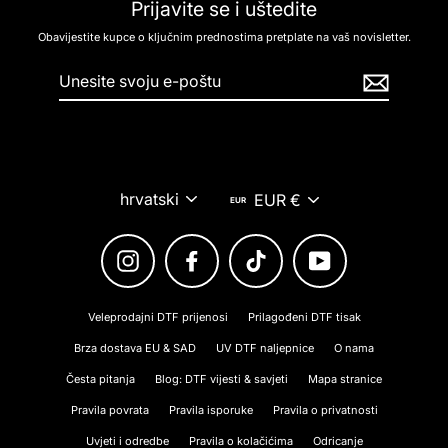
Prijavite se i uštedite
Obavijestite kupce o ključnim prednostima pretplate na vaš novisletter.
Unesite
svoju
e-
poštu
Jezik
Valuta
hrvatski
EUR €
Instagram
Facebook
TikTok
YouTube
Veleprodajni DTF prijenosi
Prilagođeni DTF tisak
Brza dostava EU & SAD
UV DTF naljepnice
O nama
Česta pitanja
Blog: DTF vijesti & savjeti
Mapa stranice
Pravila povrata
Pravila isporuke
Pravila o privatnosti
Uvjeti i odredbe
Pravila o kolačićima
Odricanje