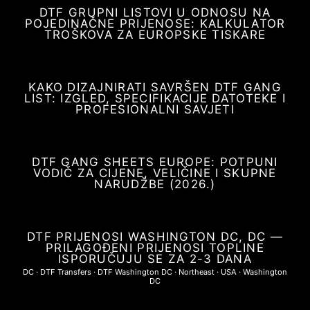
DTF GRUPNI LISTOVI U ODNOSU NA
POJEDINAČNE PRIJENOSE: KALKULATOR
TROŠKOVA ZA EUROPSKE TISKARE
KAKO DIZAJNIRATI SAVRŠEN DTF GANG
LIST: IZGLED, SPECIFIKACIJE DATOTEKE I
PROFESIONALNI SAVJETI
DTF GANG SHEETS EUROPE: POTPUNI
VODIČ ZA CIJENE, VELIČINE I SKUPNE
NARUDŽBE (2026.)
DTF PRIJENOSI WASHINGTON DC, DC —
PRILAGOĐENI PRIJENOSI TOPLINE
ISPORUČUJU SE ZA 2-3 DANA
DC
·
DTF Transfers
·
DTF Washington DC
·
Northeast
·
USA
·
Washington
DC