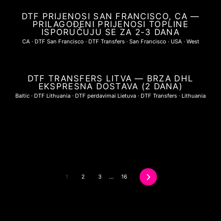
DTF PRIJENOSI SAN FRANCISCO, CA —
PRILAGOĐENI PRIJENOSI TOPLINE
ISPORUČUJU SE ZA 2-3 DANA
CA
·
DTF San Francisco
·
DTF Transfers
·
San Francisco
·
USA
·
West
DTF TRANSFERS LITVA — BRZA DHL
EKSPRESNA DOSTAVA (2 DANA)
Baltic
·
DTF Lithuania
·
DTF perdavimai Lietuva
·
DTF Transfers
·
Lithuania
1
2
3
…
16
Sljedeći